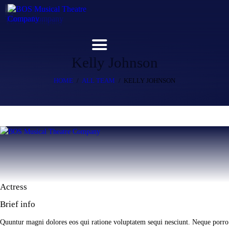
Kelly Johnson
Home
HOME
ALL TEAM
KELLY JOHNSON
Upcoming Shows
Buy Tickets
Donate
Past Shows
Jack Donnelly Award
Actress
About
Brief info
Contact
Quuntur magni dolores eos qui ratione voluptatem sequi nesciunt. Neque porro