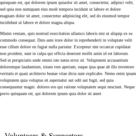
quisquam est, qui dolorem ipsum quiaolor sit amet, consectetur, adipisci velit,
sed quia non numquam eius modi tempora incidunt ut labore et dolore
magnam dolor sit amet, consectetur adipisicing elit, sed do eiusmod tempor
incididunt ut labore et dolore magna aliqua.
Minim veniam, quis nostrud exercitation ullamco laboris nisi ut aliquip ex ea
commodo consequat. Duis aute irure dolor in reprehenderit in voluptate velit
esse cillum dolore eu fugiat nulla pariatur. Excepteur sint occaecat cupidatat
non proident, sunt in culpa qui officia deserunt mollit anim id est laborum.
Sed ut perspiciatis unde omnis iste natus error sit. Voluptatem accusantium
doloremque laudantium, totam rem aperiam, eaque ipsa quae ab illo inventore
veritatis et quasi architecto beatae vitae dicta sunt explicabo. Nemo enim ipsam
voluptatem quia voluptas sit aspernatur aut odit aut fugit, sed quia
consequuntur magni. dolores eos qui ratione voluptatem sequi nesciunt. Neque
porro quisquam est, qui dolorem ipsum quia dolor sit amet.
Volunteers & Supporters